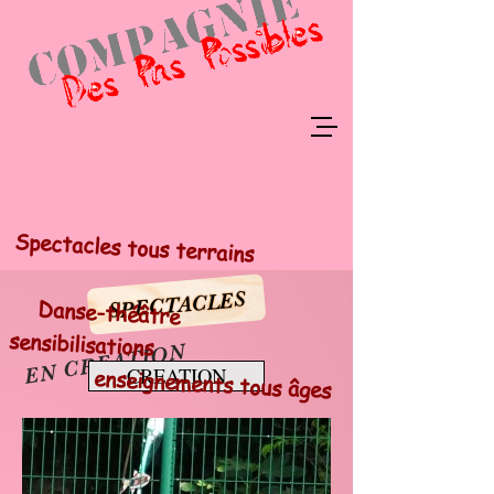
Spectacles tous terrains
​
SPECTACLES
Danse-théâtre
sensibilisations
EN CREATION
enseignements tous âges
CREATION