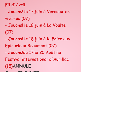
Fil d'Avril
- Jouons! le 17 juin à Vernoux-en-
vivarais (07)
- Jouons! le 18 juin à La Voulte
(07)
- Jouons! le 18 juin à la Foire aux
Epicurieux Beaumont (07)
- Jouons!du 17au 20 Août au
Festival international d'Aurillac
(15)
ANNULE
Cause PB SANTE
_2020-21 _
- Jouons! le 18 juin Festival Danse
au Fil