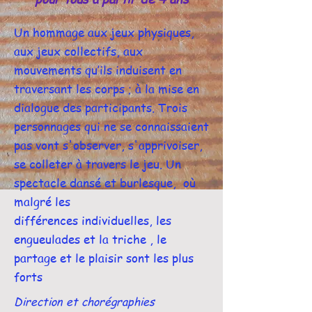
Un hommage aux jeux physiques,
aux jeux collectifs, aux
mouvements qu’ils induisent en
traversant les corps ; à la mise en
dialogue des participants. Trois
personnages qui ne se connaissaient
pas vont s'observer, s'apprivoiser,
se colleter à travers le jeu. Un
spectacle dansé et burlesque, où
malgré les
différences individuelles, les
engueulades et la triche , le
partage et le plaisir sont les plus
forts
Direction et chorégraphies